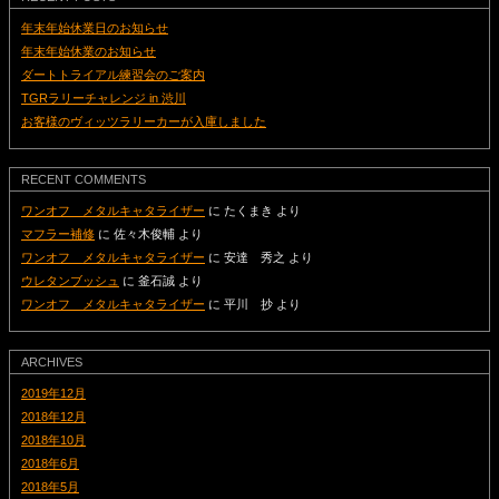
年末年始休業日のお知らせ
年末年始休業のお知らせ
ダートトライアル練習会のご案内
TGRラリーチャレンジ in 渋川
お客様のヴィッツラリーカーが入庫しました
RECENT COMMENTS
ワンオフ メタルキャタライザー
に
たくまき
より
マフラー補修
に
佐々木俊輔
より
ワンオフ メタルキャタライザー
に
安達 秀之
より
ウレタンブッシュ
に
釜石誠
より
ワンオフ メタルキャタライザー
に
平川 抄
より
ARCHIVES
2019年12月
2018年12月
2018年10月
2018年6月
2018年5月