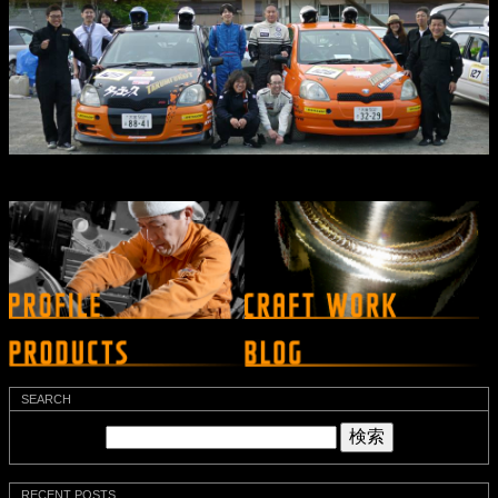
SEARCH
検
索:
RECENT POSTS