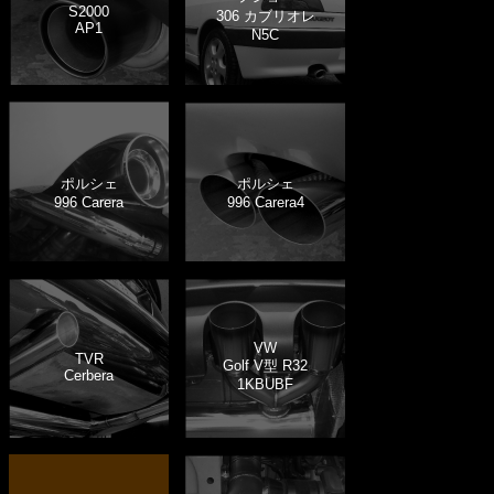
S2000
306 カブリオレ
AP1
N5C
ポルシェ
ポルシェ
996 Carera
996 Carera4
VW
TVR
Golf V型 R32
Cerbera
1KBUBF