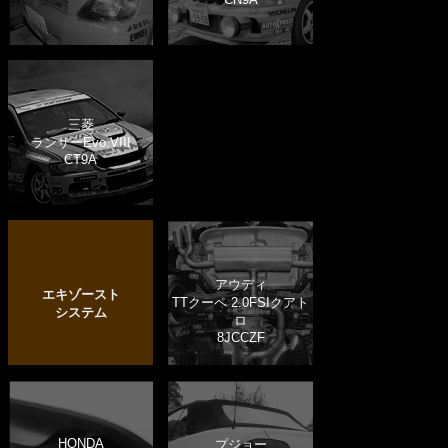
三菱
ランサーEvo.VIII
CT9A
アウディ
エキゾースト
TTクーペ 2.0FSIクアト
システム
ロ
8JCCZF
HONDA
プジョー