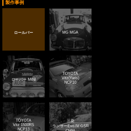
製作事例
MG MGA
ロールバー
TOYOTA
Vitz(Yaris)
ローバー MINI
NCP10
TOYOTA
三菱
Vitz 1500RS
ランサーEvo.IV GSR
NCP13
CN9A