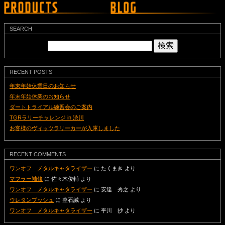
SEARCH
検
索:
RECENT POSTS
年末年始休業日のお知らせ
年末年始休業のお知らせ
ダートトライアル練習会のご案内
TGRラリーチャレンジ in 渋川
お客様のヴィッツラリーカーが入庫しました
RECENT COMMENTS
ワンオフ メタルキャタライザー
に
たくまき
より
マフラー補修
に
佐々木俊輔
より
ワンオフ メタルキャタライザー
に
安達 秀之
より
ウレタンブッシュ
に
釜石誠
より
ワンオフ メタルキャタライザー
に
平川 抄
より