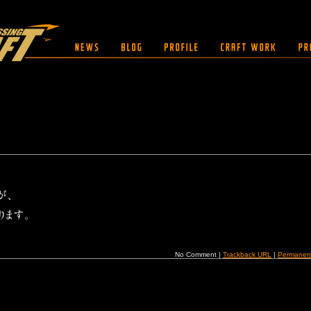
No Comment |
Trackback URL
|
Permanen