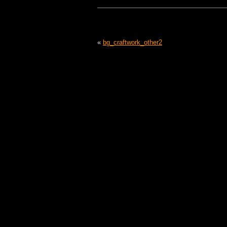
«
bg_craftwork_other2